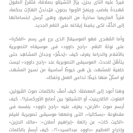
فيردُّ عليه الناى بحزن، يزأرُ التشيللو بصلافة، فتُقرعُ الطبولُ
مُهدِدةً بغضب، وينفخ الأوبوا بجنون، فيُدندنُ الهارْبُ بحكمة،
فتردُّ الماريمبا ساخرةً من الجميع، وهى تُرسل ابتساماتها
إلى الدُّفّ لكى يضبطَ إيقاعَه على النغم الجديد.
وأما المُهدِى فهو الموسيقارُ الذى برع فى رسم «الفكرة»
على نوتة النغم. «راجح داوود» فى موسيقاه التصويرية
بالأفلام والدراما يعرف كيف «يُحضِّرُ» وجدانَ المشاهِد حتى
يتأهّلَ للحدث. الموسيقى التصويرية عند «راجح داوود» ليست
خلفية للمشهد، بل هى خيوطٌ أساسية من نسيج المشهد،
لو استُلَّ منها خيطٌ؛ تداعى العمل وتفكك.
وهنا أعود إلى المعضلة: كيف أصفُ بالكلمات صوتَ الڤيولين،
الفلوت، الكلارينيت، أو التشيللو؛ بين أصابع الأوركسترا؟.. كيف
أرسم صوت «الأرغن» يعزف عليه «راجح داوود» بنفسه فى
مقطوعة «بسكاليا»، التى وضعها موسيقى تصويرية لفيلم
«الكيت كات» عن رائعة «إبراهيم أصلان»: «مالك الحزين»
وإخراج العظيم «داوود عبدالسيد»؟!.. كيف أرسمُ بالكلمات