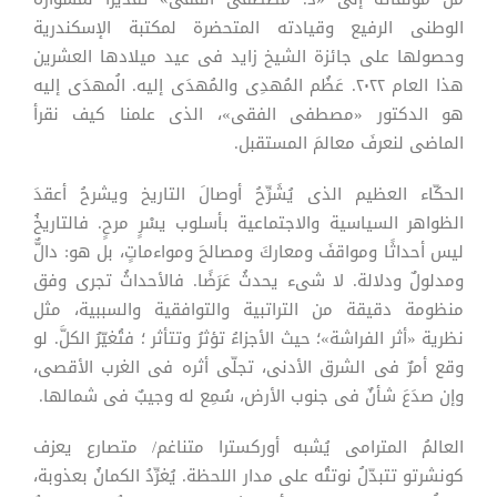
الوطنى الرفيع وقيادته المتحضرة لمكتبة الإسكندرية
وحصولها على جائزة الشيخ زايد فى عيد ميلادها العشرين
هذا العام ٢٠٢٢. عَظُم المُهدِى والمُهدَى إليه. الُمهدَى إليه
هو الدكتور «مصطفى الفقى»، الذى علمنا كيف نقرأ
الماضى لنعرفَ معالمَ المستقبل.
الحكّاء العظيم الذى يُشَرِّحُ أوصالَ التاريخ ويشرحُ أعقدَ
الظواهر السياسية والاجتماعية بأسلوب يسْرٍ مرحٍ. فالتاريخُ
ليس أحداثًا ومواقفَ ومعاركَ ومصالحَ ومواءماتٍ، بل هو: دالٌّ
ومدلولٌ ودلالة. لا شىء يحدثُ عَرَضًا. فالأحداثُ تجرى وفق
منظومة دقيقة من التراتبية والتوافقية والسببية، مثل
نظرية «أثر الفراشة»؛ حيث الأجزاءُ تؤثرُ وتتأثر ؛ فتُغيّرُ الكلَّ. لو
وقع أمرٌ فى الشرق الأدنى، تجلّى أثره فى الغرب الأقصى،
وإن صدَعَ شأنٌ فى جنوب الأرض، سُمِع له وجيبٌ فى شمالها.
العالمُ المترامى يُشبه أوركسترا متناغم/ متصارع يعزف
كونشرتو تتبدّلُ نوتتُه على مدار اللحظة. يُغرِّدُ الكمانُ بعذوبة،