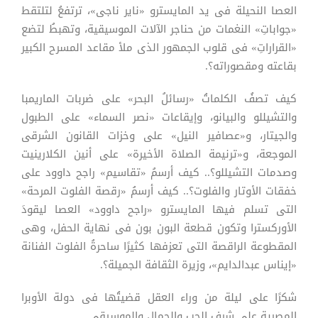
العصا النحيلة فى يد المايسترو «ناير ناجى»، ترتفعُ لتلتقط
«جواباتِ» النغمات من حناجر الآلات الموسيقية، وتهبطُ لتضع
«القراراتِ» فى قلوب الجمهور الذى ملأ مقاعد المسرح الكبير
بقاعته ومقصوراته؟.
كيف تصفُ الكلماتُ «رسائلُ البحر» على ضربات الماريمبا
والتشيللو والبيانو، وإيقاعات «نصر السماء» على الطبول
والجيتار، و«عصافير النيل» على وخزات القانون الشرقى
الموجعة، و«ترنيمة الصلاة الأخيرة» على أنين الكلارينيت
وصدمات التشيللو؟.. كيف أرسمُ «تقاسيم» راجح داوود على
خفقات الأوتار والفلوت؟.. كيف أرسمُ «رقصة الفلوت المرحة»
التى تسلم فيها المايسترو «راجح داوود» العصا ليقودَ
الأوركسترا وتكون قطعة البون بون فى نهاية الحفل، وهى
المقطوعة الراقصة التى تعزفها كثيرًا ساحرةُ الفلوت الفنانة
«إيناس عبدالدايم»، وزيرة الثقافة الجميلة؟.
شكرًا على ليلة من وراء العقل قضيتُها فى دولة الأوبرا
المصرية على شرف الحب والجمال والموسيقى.