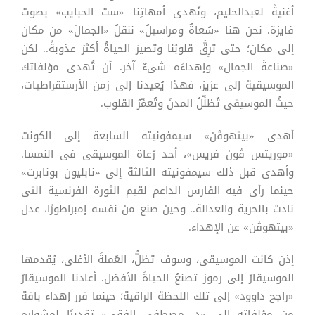
أغنيةً لعبدالحليم، ونُهدى أمهاتِنا «ست الحبايب» بصوت
فايزة. نحن هنا «سُعاةٌ ومراسيلُ» ننقلُ «الجمالَ» من مكان
إلى مكان؛ حتى ترِقَّ قلوبُنا وتصيرَ الحياةُ أكثرَ عذوبةً.. لكن
«صناعةَ الجمال» وإهداءَه شىءٌ آخر. أن تُهدى مؤلفاتك
الموسيقية إلى عزيز، فهذا يُعيدنا إلى زمن الأرستقراطيات،
حيثُ الموسيقى تُظلِّلُ المدنَ وتُعمِّرُ القلوب.
أهدى «بيتهوڤن» سيمفونيته السابعة إلى الكونت
«موريتس ڤون فريس»، أحد رُعاة الموسيقى فى النمسا.
وأهدى قبل ذلك سيمفونيته الثالثة إلى «نابليون بونابرت»
حينما رأى فيه الفارس الداعم لقيم الثورة الفرنسية التى
نادت بالحرية والعدالة.. وحين صنع من نفسه إمبراطورًا، عدل
«بيتهوڤن» عن الإهداء.
إذن كانت الموسيقى، وسوف تظلُّ، العُملةَ الأغلى، يُقدمها
الموسيقارُ إلى رموز تصنعُ الحياةَ الأفضل. أعادنا الموسيقارُ
«راجح داوود» إلى تلك اللحظة الراقية؛ حينما قرر إهداء باقة
من مؤلفاته إلى «د. مصطفى الفقى» تقديرًا لمشواره