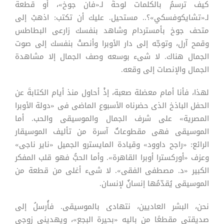
كيف ترسمُ بالكلمات لوحةً لـ«فان جوخ»، أو قطعة
لـ«تشايكوفسكي»؟.. مستحيل. عليك أن تكتب: اذهبْ إلى
متحف جوخ بأمستردام وشاهد بنفسك زارعى البطاطس
وقمح آرل، وتوجّه إلى دار الأوبرا وأنصتْ بنفسك إلى صوت
الجمال هناك. لا شىء بوسعه وصف الجمال إلا مشاهدة
الجمال والإنصات إلى وقعه.
لهذا، فأنا أمام معضلة صعبة، إذْ أحاول منذ أيام الكتابةَ عن
الحفل الباذخ الذى حضرناه الأسبوع الماضى فى «دولة الأوبرا
المصرية» على شرف الجمال والموسيقى والحب. أما
الموسيقى فهى مقطوعاتٌ آسرة من تأليف الموسيقار
الرائع: «راجح داوود» وقيادة المايسترو الجميل «ناير ناجى»
وعزف «أوركسترا أوبرا القاهرة». وأما الحبُّ فهو قلب المفكر
الكبير «د. مصطفى الفقى». لا شىء أغلى من قطعة من
الموسيقى يُقدّمُها إنسانٌ لإنسان.
نحن، البشر العاديين، نتهادى بالموسيقى. فأُرسلُ إلى
صديقتى مقطعًا من باليه «بحيرة البجع»، ويهدينى زوجى