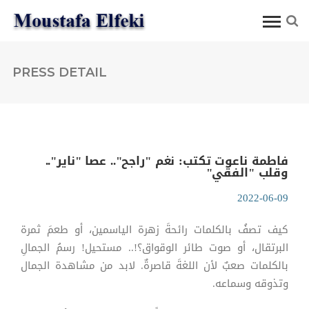
PRESS DETAIL
فاطمة ناعوت تكتب: نغم "راجح".. عصا "ناير"..
وقلب "الفقي"
2022-06-09
كيف تصفُ بالكلمات رائحةَ زهرة الياسمين، أو طعمَ ثمرة
البرتقال، أو صوت طائر الوقواق؟!.. مستحيل! رسمُ الجمالِ
بالكلمات صعبٌ لأن اللغةَ قاصرةٌ. لابد من مشاهدة الجمال
وتذوقه وسماعه.