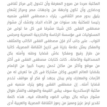
المكتبة صرحا من صروح المعرفة وأن تتحول إلى مركز ثقافى
وحضارى وأن تكون واجهة من واجهات مصر ومركز إشعاع
يليق بدور مصر الثقافى.. يترك د.مصطفى الفقى منصبه
رئيسا للمكتبة بعد سنوات من الأداء الجاد ولاشك أن مشوار
مصطفى الفقى كان شيئا مشرفا فى كل ما تولى من
المسئوليات فى مؤسسة الرئاسة والخارجية المصرية ومجلس
النواب.. على جانب آخر فإن مصطفى الفقى الكاتب والمثقف
والمفكر يمثل علامة بارزة فى تاريخ الثقافة المصرية، كاتبا
من طراز رفيع ومفكرا عاش قضايا وطنه وأمته بكل
المصداقية والأمانة.. كانت كتابات مصطفى الفقى فى أكثر
من موقع وأكثر من مكان تحمل رصيدا كبيرا من الإلمام
بقضايا العالم العربى وكان مشاركا فى كل ما تعرض له من
الأزمات والمعارك ولم يبخل بجهد أو فكر أو مواقف تخدم
قضايا أمته.. إن مصطفى الفقى وهو يترك منصبه فى
مكتبة الإسكندرية سوف يبقى القيمة والموقف والفكر طوال
مشوار حياته بكل جوانب الضوء والعطاء فيه.. هذه كلمة
تقدير لرمز عزيز ومميز من رموز الثقافة المصرية والعربية أدى