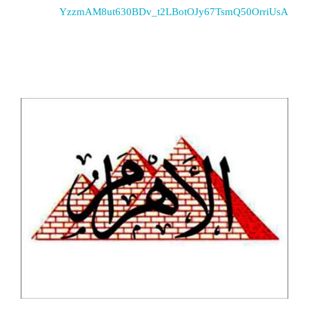
YzzmAM8ut630BDv_t2LBotOJy67TsmQ50OrriUsA