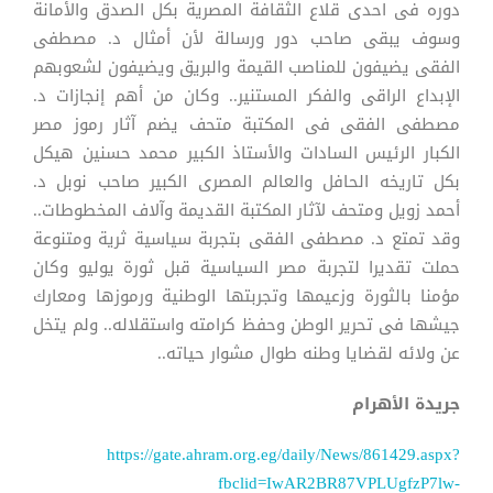
دوره فى احدى قلاع الثقافة المصرية بكل الصدق والأمانة
وسوف يبقى صاحب دور ورسالة لأن أمثال د. مصطفى
الفقى يضيفون للمناصب القيمة والبريق ويضيفون لشعوبهم
الإبداع الراقى والفكر المستنير.. وكان من أهم إنجازات د.
مصطفى الفقى فى المكتبة متحف يضم آثار رموز مصر
الكبار الرئيس السادات والأستاذ الكبير محمد حسنين هيكل
بكل تاريخه الحافل والعالم المصرى الكبير صاحب نوبل د.
أحمد زويل ومتحف لآثار المكتبة القديمة وآلاف المخطوطات..
وقد تمتع د. مصطفى الفقى بتجربة سياسية ثرية ومتنوعة
حملت تقديرا لتجربة مصر السياسية قبل ثورة يوليو وكان
مؤمنا بالثورة وزعيمها وتجربتها الوطنية ورموزها ومعارك
جيشها فى تحرير الوطن وحفظ كرامته واستقلاله.. ولم يتخل
عن ولائه لقضايا وطنه طوال مشوار حياته..
جريدة الأهرام
https://gate.ahram.org.eg/daily/News/861429.aspx?
fbclid=IwAR2BR87VPLUgfzP7lw-